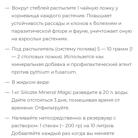
Вокруг стеблей распылите 1 чайную ложку у
корневища каждого растения. Повышает
устойчивость рассады и клонов к болезням и
паразитической флоре и фауне, уничтожает оную
на взрослых растениях.
Под распылитель (систему полива) 5 — 10 грамм (1
— 2 столовых ложки). Использется как
минеральная добавка и профилактический агент
против pythium и fusarium.
В жидком виде:
1 кг
Silicate Mineral Magic
разведите в 20 л. воды.
Дайте отстояться 3 дня, помешивая время от
времени. Отфильтруйте.
Наливайте непосредственно в резервуар с
раствором. 1 стакан (~ 200 гр) на 10 литров.
Добавляйте каждый раз когда вы меняете