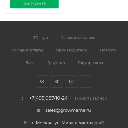
ПОДРОБНЕЕ
3D - тур
Условия доставки
Условия оплаты
Производители
Новости
Блог
Гроуфото
Гроупроекты
+7(495)987-10-24
ЗАКАЗАТЬ ЗВОНОК
sales@growmama.ru
г. Москва, ул. Милашенкова д.4Б