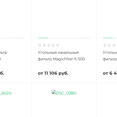
Cool
Tub
e
Кло
нер
ы
Пар
ник
и
льтр
Угольный канальный
Угольн
0
фильтр Magicfilter К-500
фильтр 
б.
от
11 106 руб.
от
6 4
Дро
ссел
и
ИЗУ
для
лам
п
ДНА
Т
Кон