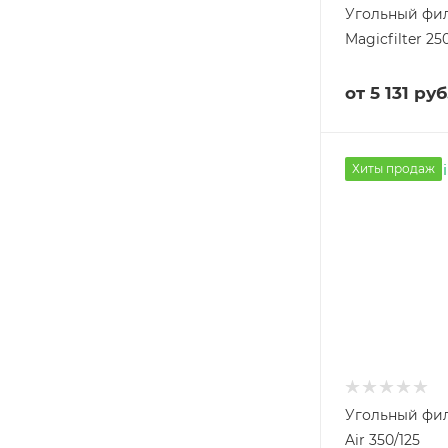
Угольный фи
Magicfilter 25
от
5 131 руб
Хиты продаж
Угольный фил
Air 350/125