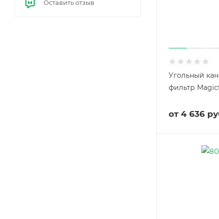
Оставить отзыв
е
бал
ласт
ы
(ЭП
РА)
Угольный ка
фильтр Magicf
от
4 636 ру