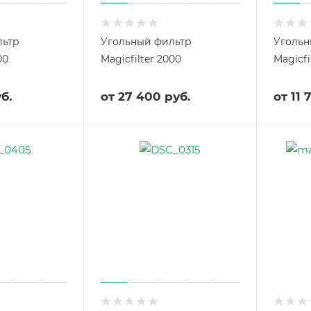
льтр
Угольный фильтр
Угольн
00
Magicfilter 2000
Magicfi
б.
от
27 400 руб.
от
11 