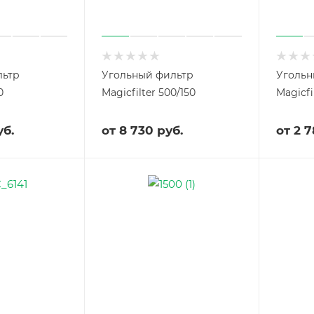
льтр
Угольный фильтр
Угольн
0
Magicfilter 500/150
Magicfi
уб.
от
8 730 руб.
от
2 7