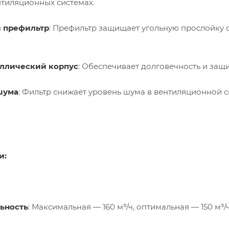
нтиляционных системах.
 префильтр
: Префильтр защищает угольную прослойку 
ллический корпус
: Обеспечивает долговечность и защ
шума
: Фильтр снижает уровень шума в вентиляционной с
и:
ьность
: Максимальная — 160 м³/ч, оптимальная — 150 м³/ч