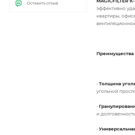
MAGICFILTER К-
Оставить отзыв
е
эффективно уда
бал
ласт
квартиры, офисы
ы
вентиляционной
(ЭП
РА)
Преимущества M
•
Толщина угол
угольной просл
•
Гранулирован
и долговечность
•
Универсальная