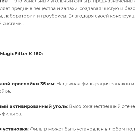
160
— это канальный угольный фильтр, предназначенный 
Кон
ден
ляет вредные вещества и запахи, создавая чистую и без
сато
ры
, лаборатории и гроубоксы. Благодаря своей конструкц
 системы.
Вен
тиля
цио
нны
е
agicFilter К-160:
пат
руб
ки и
соед
ине
ния
ьной прослойки 35 мм
: Надежная фильтрация запахов 
Хом
ойке.
уты
ный активированный уголь
: Высококачественный отеч
 фильтра.
 установка
: Фильтр может быть установлен в любом по