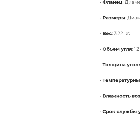
•
Фланец
: Диам
•
Размеры
: Диа
•
Вес
: 3,22 кг.
•
Объем угля
: 1,
•
Толщина угол
•
Температурны
•
Влажность во
•
Срок службы 