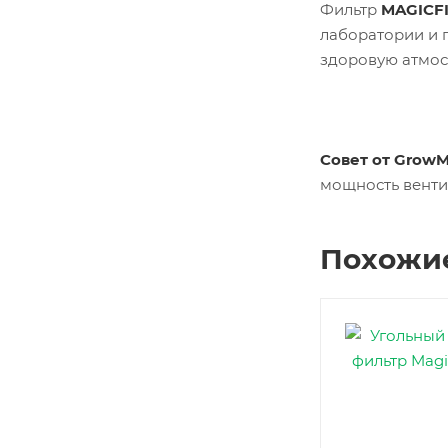
Фильтр
MAGICFI
лаборатории и г
здоровую атмос
Совет от Grow
мощность венти
Похожи