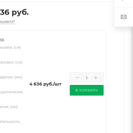
36 руб.
ешевле?
.66
ковки, (см):
аковки, (см):
делия, (мм):
4 636
руб.
/шт
В КОРЗИНУ
одключения,
лия, (мм):
тельность,