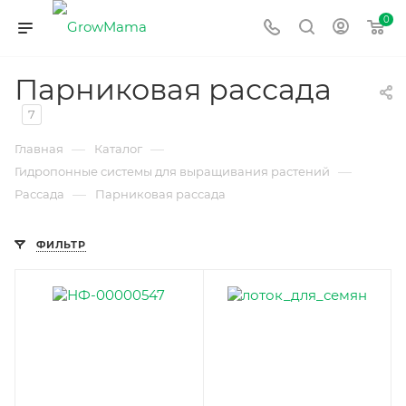
0
Парниковая рассада
7
—
—
Главная
Каталог
—
Гидропонные системы для выращивания растений
—
Рассада
Парниковая рассада
ФИЛЬТР