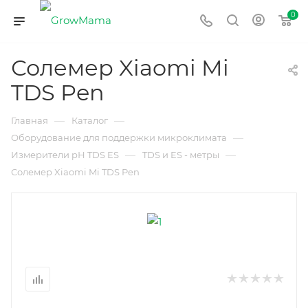
0
Солемер Xiaomi Mi
TDS Pen
—
—
Главная
Каталог
—
Оборудование для поддержки микроклимата
—
—
Измерители рН TDS ES
TDS и ES - метры
Солемер Xiaomi Mi TDS Pen