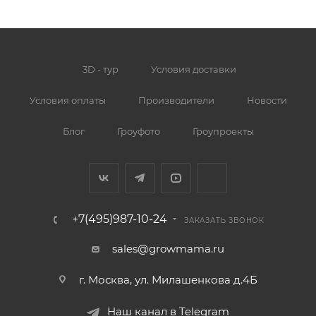
3D - тур
Условия доставки
Условия оплаты
Производители
Новости
Блог
Гроуфото
Гроупроекты
+7(495)987-10-24
ЗАКАЗАТЬ ЗВОНОК
sales@growmama.ru
г. Москва, ул. Милашенкова д.4Б
Наш канал в Telegram