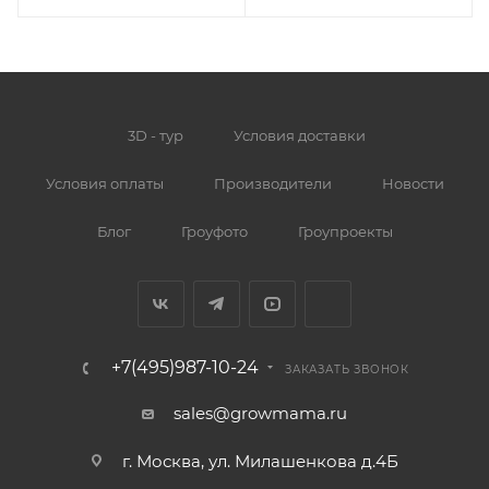
3D - тур
Условия доставки
Условия оплаты
Производители
Новости
Блог
Гроуфото
Гроупроекты
+7(495)987-10-24
ЗАКАЗАТЬ ЗВОНОК
sales@growmama.ru
г. Москва, ул. Милашенкова д.4Б