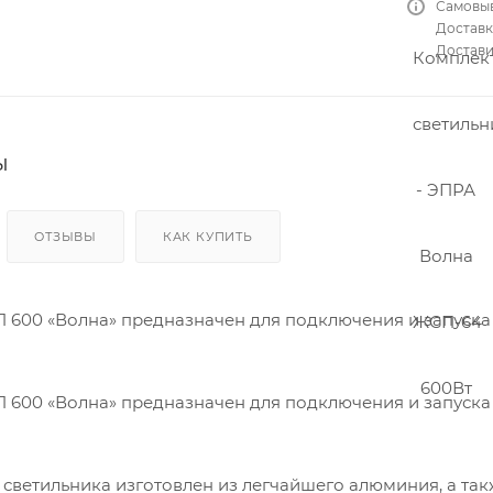
Самовыв
Cool
Tub
Доставка
e
Достави
Кло
нер
ы
Пар
ник
ы
и
ОТЗЫВЫ
КАК КУПИТЬ
 600 «Волна» предназначен для подключения и запуска 
Дро
ссел
и
ИЗУ
для
 600 «Волна» предназначен для подключения и запуска 
лам
п
ДНА
Т
 светильника изготовлен из легчайшего алюминия, а так