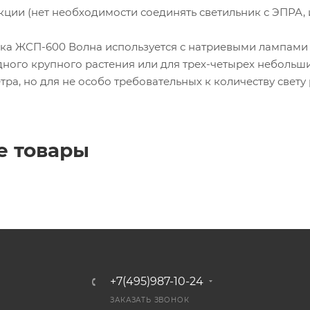
Кон
ции (нет необходимости соединять светильник с ЭПРА, 
ден
сато
ры
ка ЖСП-600 Волна используется с натриевыми лампами 
дного крупного растения или для трех-четырех неболь
Вен
етра, но для не особо требовательных к количеству свет
тиля
цио
нны
е
пат
руб
е товары
ки и
соед
ине
ния
Хом
уты
+7(495)987-10-24
ЗАКАЗАТЬ ЗВОНОК