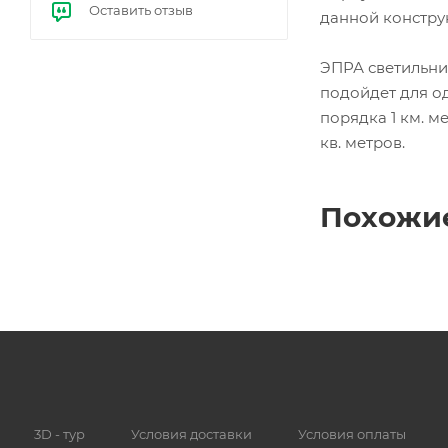
Оставить отзыв
е
данной конструк
бал
ласт
ы
ЭПРА светильни
(ЭП
подойдет для о
РА)
порядка 1 км. м
кв. метров.
Похожи
3D - тур
Условия доставки
Условия оплаты