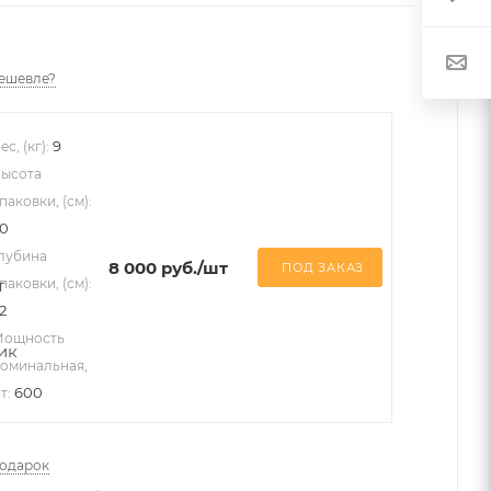
ешевле?
9
ес, (кг):
ысота
паковки, (см):
0
лубина
8 000
руб.
/шт
ПОД ЗАКАЗ
паковки, (см):
2
Мощность
оминальная,
600
т:
подарок