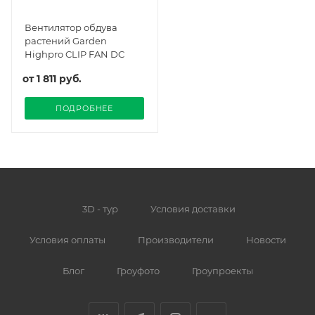
Вентилятор обдува
растений Garden
Highpro CLIP FAN DC
от
1 811 руб.
ПОДРОБНЕЕ
3D - тур
Условия доставки
Условия оплаты
Производители
Новости
Блог
Гроуфото
Гроупроекты