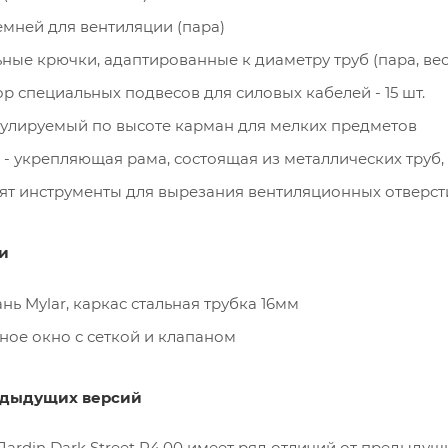
мней для вентиляции (пара)
льные крючки, адаптированные к диаметру труб (пара, вес
бор специальных подвесов для силовых кабелей - 15 шт.
егулируемый по высоте карман для мелких предметов
r - укрепляющая рама, состоящая из металлических тру
ят инструменты для вырезания вентиляционных отверст
и
нь Mylar, каркас стальная трубка 16мм
ое окно с сеткой и клапаном
едыдущих версий
 Jardin Dark Street R4.00 имеет ряд отличий от предыдущи