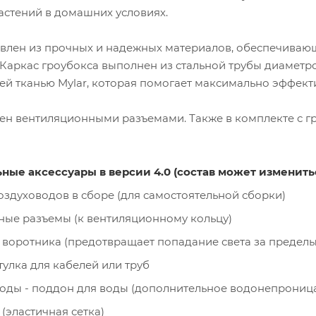
стений в домашних условиях.
овлен из прочных и надежных материалов, обеспечивающ
 Каркас гроубокса выполнен из стальной трубы диаметро
й тканью Mylar, которая помогает максимально эффекти
ен вентиляционными разъемами. Также в комплекте с г
ные аксессуары в версии 4.0 (состав может изменитьс
оздуховодов в сборе (для самостоятельной сборки)
ные разъемы (к вентиляционному кольцу)
 воротника (предотвращает попадание света за пределы
улка для кабелей или труб
воды - поддон для воды (дополнительное водонепрониц
 (эластичная сетка)