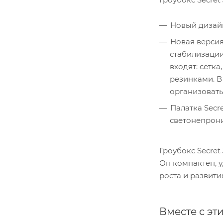
Новый дизайн
Новая версия
стабилизации
входят: сетк
резинками. В
организовать
Палатка Secr
светонепрон
Гроубокс Secret
Он компактен, 
роста и развити
Вместе с эт