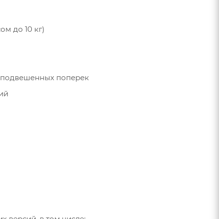
ом до 10 кг)
б, подвешенных поперек
ий
х версий, в том числе: