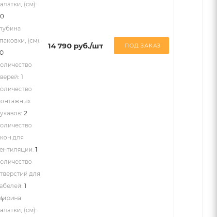
алатки, (см):
60
лубина
паковки, (см):
14 790
руб.
/шт
ПОД ЗАКАЗ
0
оличество
1
верей:
оличество
онтажных
2
укавов:
оличество
кон для
1
ентиляции:
оличество
тверстий для
1
абелей:
Ширина
алатки, (см):