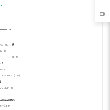
ти
ешевле?
6
ес, (кг):
ысота
алатки, (см):
58
ысота
паковки, (см):
2
абариты
алатки:
0x60x158
лубина