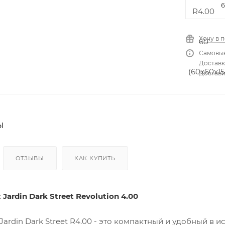
Кон
ден
сато
ры
Хочу в 
Самовыв
Вен
тиля
Доставка
цио
Достави
нны
е
пат
руб
ки и
соед
ы
ине
ния
Хом
уты
ОТЗЫВЫ
КАК КУПИТЬ
 Jardin Dark Street Revolution
4.00
 Jardin Dark Street R4.00 - это компактный и удобный в