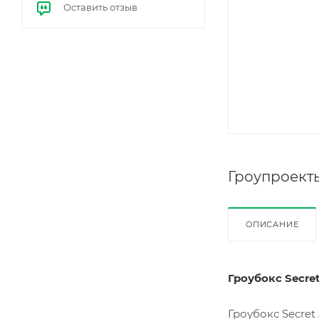
Оставить отзыв
е
бал
ласт
ы
(ЭП
РА)
Гроупроект
ОПИСАНИЕ
Гроубокс Secret
Гроубокс Secret