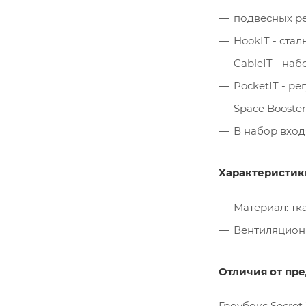
подвесных ре
HookIT - ста
CableIT - на
PocketIT - р
Space Booste
В набор вход
Характеристик
Материал: тка
Вентиляционн
Отличия от пр
Гроубокс Secret