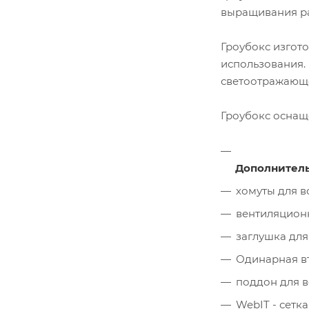
выращивания ра
Гроубокс изгот
использования.
светоотражающе
Гроубокс оснащ
Дополнитель
хомуты для в
вентиляцион
заглушка для
Одинарная вт
поддон для 
WebIT - сетка