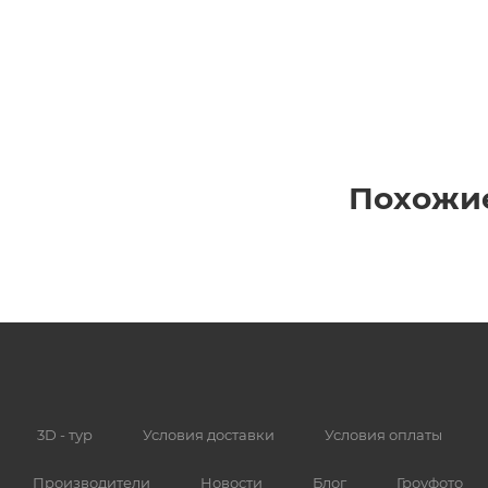
Похожи
3D - тур
Условия доставки
Условия оплаты
Производители
Новости
Блог
Гроуфото