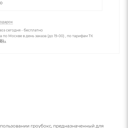
60
подарок
оз сегодня - бесплатно
 по Москве в день заказа (до 19-00) , по тарифам ТК
ста.
 использовании гроубокс, предназначенный для