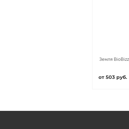
Земля BioBizz
от
503 руб.