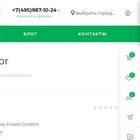
+7(495)987-10-24
выбрать город...
ЗАКАЗАТЬ ЗВОНОК
БЛОГ
КОНТАКТЫ
0
or
cosoil Outdoor
0
0
ey Ecosoil Outdoor
ти