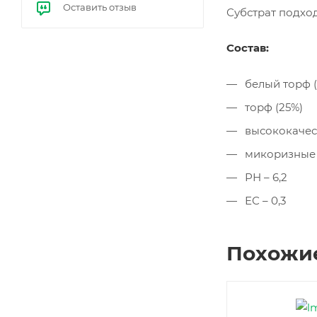
Оставить отзыв
е
Субстрат подхо
бал
ласт
ы
Состав:
(ЭП
РА)
белый торф (
торф (25%)
высококачес
микоризные
РН – 6,2
ЕС – 0,3
Похожи