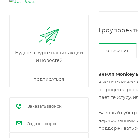
фил
ьтры
Odo
r
Stop
(Рос
Гроупроект
сия)
Угол
Ком
ьны
пле
е
кту
ОПИСАНИЕ
фил
Будьте в курсе наших акций
ющ
ьтры
ие
и новостей
Proa
Наб
ctive
оры
Эле
Угол
Земля Monkey E
ктро
ьны
ПОДПИСАТЬСЯ
высшего качест
маг
е
нит
фил
в процессе рост
ные
ьтры
бал
дает текстуру,
Кос
ласт
мос
Заказать звонок
ы
(Рос
(ЭМ
Базовый субстр
сия)
ПРА
аэрированным с
)
Задать вопрос
поддерживать х
Эле
ктро
нны