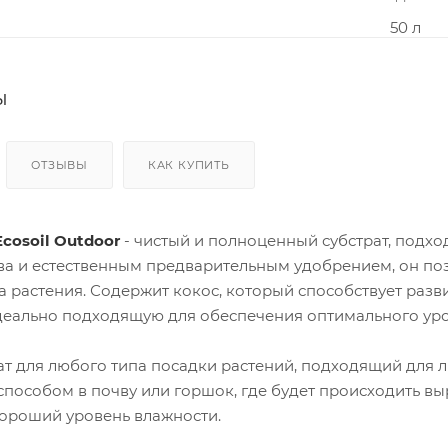
Cool
Tub
e
Кло
нер
ы
ы
Пар
ник
и
ОТЗЫВЫ
КАК КУПИТЬ
cosoil Outdoor
- чистый и полноценный субстрат, подх
ва и естественным предварительным удобрением, он по
а растения. Содержит кокос, который способствует раз
Дро
ссел
 идеально подходящую для обеспечения оптимального ур
и
ИЗУ
для
ат для любого типа посадки растений, подходящий для 
лам
пособом в почву или горшок, где будет происходить вы
п
ДНА
ороший уровень влажности.
Т