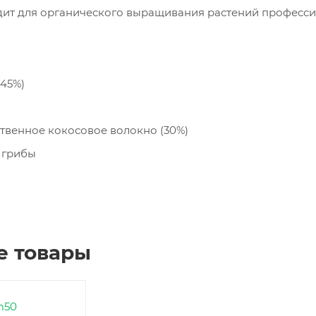
Кон
дит для органического выращивания растений професс
ден
сато
ры
Вен
45%)
тиля
цио
нны
е
твенное кокосовое волокно (30%)
пат
руб
 грибы
ки и
соед
ине
ния
Хом
уты
е товары