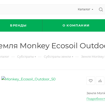
Каталог
БРЕНДЫ
О КОМПАНИИ
емля Monkey Ecosoil Outdo
—
—
—
аталог
Субстраты
Субстраты земли
Земля Monkey E
Земля Monk
Подробнос