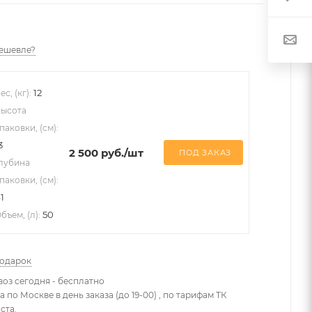
ешевле?
12
ес, (кг):
ысота
паковки, (см):
3
2 500
руб.
/шт
ПОД ЗАКАЗ
лубина
паковки, (см):
1
50
бъем, (л):
подарок
оз сегодня - бесплатно
 по Москве в день заказа (до 19-00) , по тарифам ТК
ста.