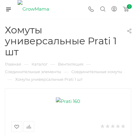
0
Хомуты
универсальные Prati 1
шт
—
—
—
Главная
Каталог
Вентиляция
—
Соединительные элементы
Соединительные хомуты
—
Хомуты универсальные Prati 1 шт