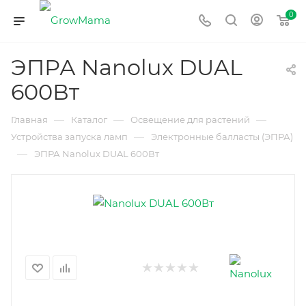
0
ЭПРА Nanolux DUAL
600Вт
—
—
—
Главная
Каталог
Освещение для растений
—
Устройства запуска ламп
Электронные балласты (ЭПРА)
—
ЭПРА Nanolux DUAL 600Вт