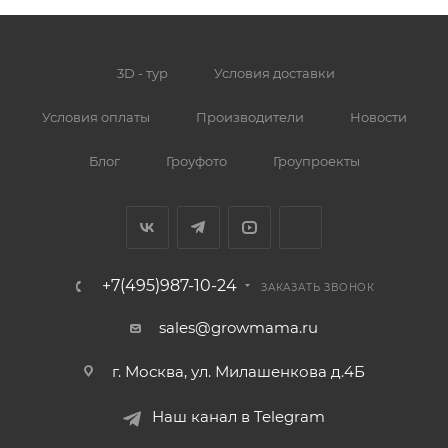
3D - тур
Условия доставки
Условия оплаты
Производители
Новости
Блог
Гроуфото
Гроупроекты
+7(495)987-10-24
ЗАКАЗАТЬ ЗВОНОК
sales@growmama.ru
г. Москва, ул. Милашенкова д.4Б
Наш канал в Telegram