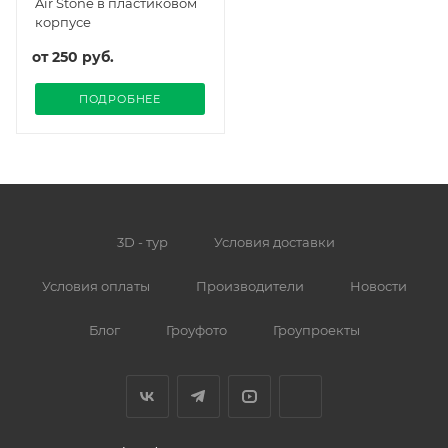
Air Stone в пластиковом
корпусе
от
250 руб.
ПОДРОБНЕЕ
3D - тур
Условия доставки
Условия оплаты
Производители
Новости
Блог
Гроуфото
Гроупроекты