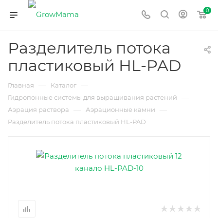
0
Разделитель потока
пластиковый HL-PAD
—
—
Главная
Каталог
—
Гидропонные системы для выращивания растений
—
—
Аэрация раствора
Аэрационные камни
Разделитель потока пластиковый HL-PAD