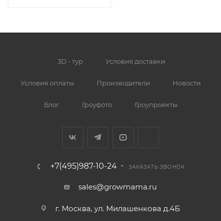
3D - тур
Условия доставки
Условия оплаты
Производители
Новости
Блог
Гроуфото
Гроупроекты
+7(495)987-10-24
ЗАКАЗАТЬ ЗВОНОК
sales@growmama.ru
г. Москва, ул. Милашенкова д.4Б