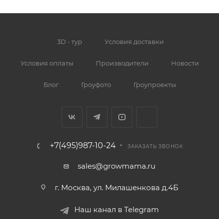
3D - тур
Условия доставки
Условия оплаты
Производители
Новости
Блог
Гроуфото
Гроупроекты
+7(495)987-10-24
ЗАКАЗАТЬ ЗВОНОК
sales@growmama.ru
г. Москва, ул. Милашенкова д.4Б
Наш канал в Telegram