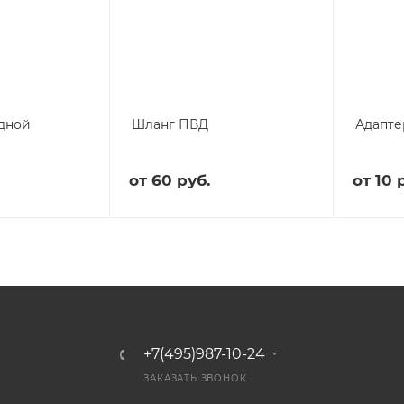
Кон
ден
сато
ры
Вен
тиля
одной
Шланг ПВД
Адапте
цио
нны
е
пат
от
60 руб.
от
10 
руб
ки и
соед
ине
ния
Хом
уты
+7(495)987-10-24
ЗАКАЗАТЬ ЗВОНОК