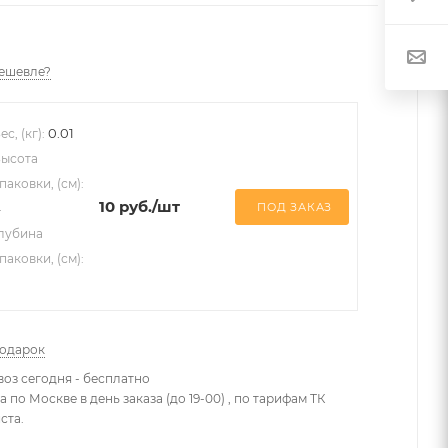
ешевле?
0.01
ес, (кг):
ысота
паковки, (см):
10
руб.
/шт
ПОД ЗАКАЗ
4
лубина
паковки, (см):
подарок
оз сегодня - бесплатно
 по Москве в день заказа (до 19-00) , по тарифам ТК
ста.