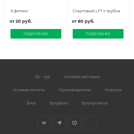
Х фитинг
Стартовый LFT х трубка
от
20 руб.
от
80 руб.
ПОДРОБНЕЕ
ПОДРОБНЕЕ
3D - тур
Условия доставки
Условия оплаты
Производители
Новости
Блог
Гроуфото
Гроупроекты