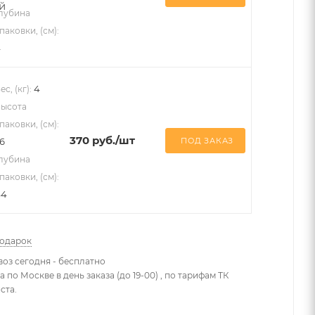
лубина
паковки, (см):
4
4
ес, (кг):
ысота
паковки, (см):
370
руб.
/шт
ПОД ЗАКАЗ
6
лубина
паковки, (см):
44
подарок
оз сегодня - бесплатно
 по Москве в день заказа (до 19-00) , по тарифам ТК
ста.