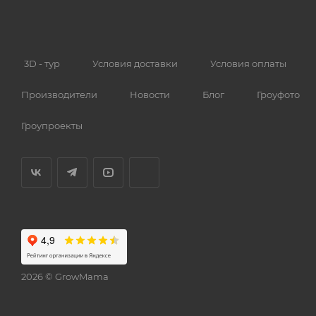
3D - тур
Условия доставки
Условия оплаты
Производители
Новости
Блог
Гроуфото
Гроупроекты
2026 © GrowMama