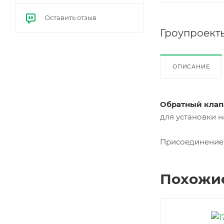
ктро
нны
Оставить отзыв
е
бал
Гроупроект
ласт
ы
(ЭП
РА)
ОПИСАНИЕ
Обратный клап
для установки 
Присоединение:
Похожи