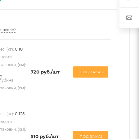
ешевле?
0.18
ес, (кг):
ысота
паковки, (см):
720
руб.
/шт
ПОД ЗАКАЗ
лубина
паковки, (см):
4
0.125
ес, (кг):
ысота
паковки, (см):
510
руб.
/шт
ПОД ЗАКАЗ