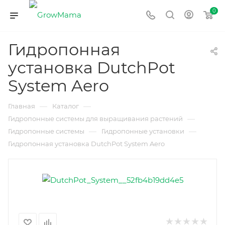
0
Гидропонная
установка DutchPot
System Aero
—
—
Главная
Каталог
—
Гидропонные системы для выращивания растений
—
—
Гидропонные системы
Гидропонные установки
Гидропонная установка DutchPot System Aero