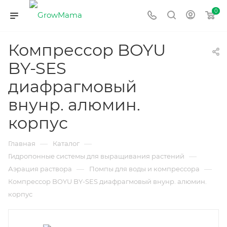
0
Компрессор BOYU
BY-SES
диафрагмовый
внунр. алюмин.
корпус
—
—
Главная
Каталог
—
Гидропонные системы для выращивания растений
—
—
Аэрация раствора
Помпы для воды и компрессора
Компрессор BOYU BY-SES диафрагмовый внунр. алюмин.
корпус