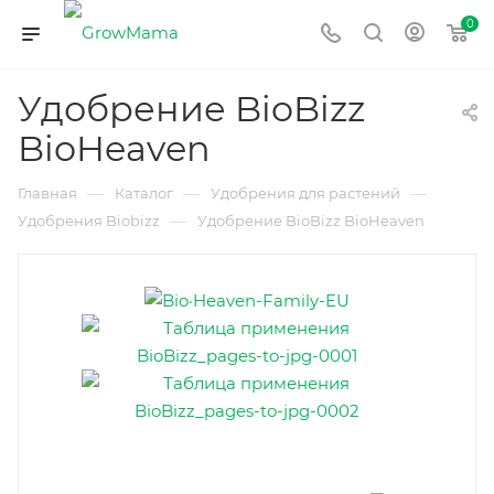
0
Удобрение BioBizz
BioHeaven
—
—
—
Главная
Каталог
Удобрения для растений
—
Удобрения Biobizz
Удобрение BioBizz BioHeaven