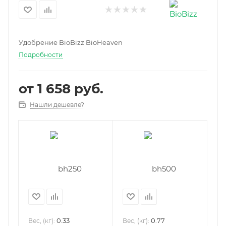
Удобрение BioBizz BioHeaven
Подробности
от
1 658 руб.
Нашли дешевле?
0.33
0.77
Вес, (кг):
Вес, (кг):