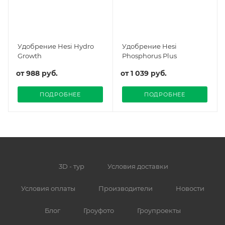
Удобрение Hesi Hydro
Удобрение Hesi
Growth
Phosphorus Plus
от
988 руб.
от
1 039 руб.
ПОДРОБНЕЕ
ПОДРОБНЕЕ
3D - тур
Условия доставки
Условия оплаты
Производители
Новости
Блог
Гроуфото
Гроупроекты