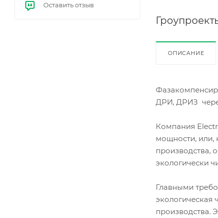
Оставить отзыв
е
бал
Гроупроект
ласт
ы
(ЭП
РА)
ОПИСАНИЕ
Фазакомпенсиру
ДРИ, ДРИЗ чере
Компания Elect
мощности, или,
производства, о
экологически ч
Главными требо
экологическая ч
производства. 