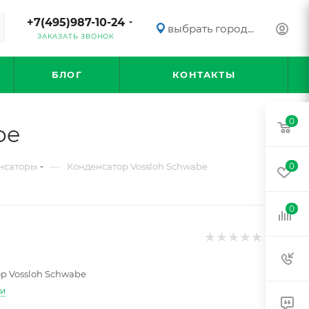
+7(495)987-10-24
выбрать город...
ЗАКАЗАТЬ ЗВОНОК
БЛОГ
КОНТАКТЫ
0
be
—
нсаторы
Конденсатор Vossloh Schwabe
0
0
р Vossloh Schwabe
ти