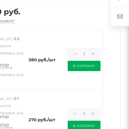
0 руб.
ешевле?
0.2
ес, (кг):
ысота
паковки, (см):
380
руб.
/шт
В КОРЗИНУ
лубина
паковки, (см):
0.1
ес, (кг):
ысота
паковки, (см):
270
руб.
/шт
В КОРЗИНУ
лубина