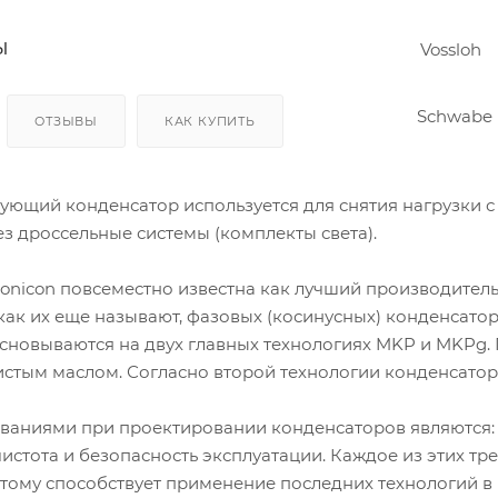
Кон
ден
сато
ы
ры
Вен
ОТЗЫВЫ
КАК КУПИТЬ
тиля
цио
нны
е
ющий конденсатор используется для снятия нагрузки с
пат
руб
з дроссельные системы (комплекты света).
ки и
соед
ине
ronicon повсеместно известна как лучший производител
ния
 как их еще называют, фазовых (косинусных) конденсато
Хом
уты
сновываются на двух главных технологиях MKP и MKPg. П
истым маслом. Согласно второй технологии конденсато
ваниями при проектировании конденсаторов являются: 
истота и безопасность эксплуатации. Каждое из этих тр
Этому способствует применение последних технологий в 