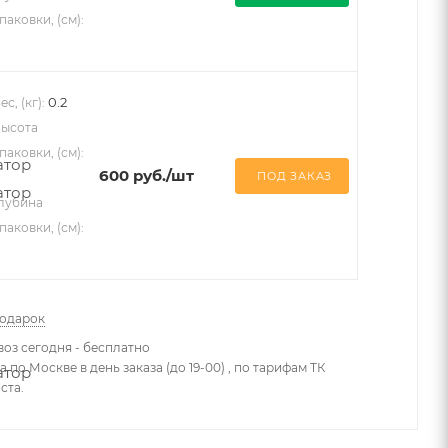
паковки, (см):
0.2
ес, (кг):
ысота
паковки, (см):
600
руб.
/шт
ПОД ЗАКАЗ
лубина
паковки, (см):
подарок
оз сегодня - бесплатно
 по Москве в день заказа (до 19-00) , по тарифам ТК
ста.