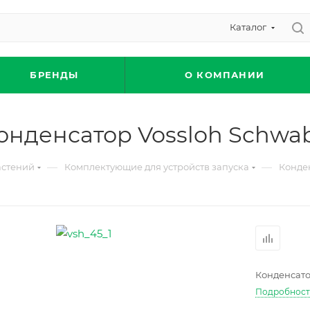
Каталог
БРЕНДЫ
О КОМПАНИИ
онденсатор Vossloh Schwa
—
—
астений
Комплектующие для устройств запуска
Конде
Конденсато
Подробнос