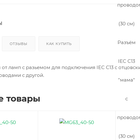
Cool
Tub
e
Кло
ы
нер
ы
Пар
ник
ОТЗЫВЫ
КАК КУПИТЬ
и
 от ламп с разьемом для подключения IEC C13 с отцовск
водами с другой.
Дро
е товары
ссел
и
ИЗУ
для
лам
п
ДНА
Т