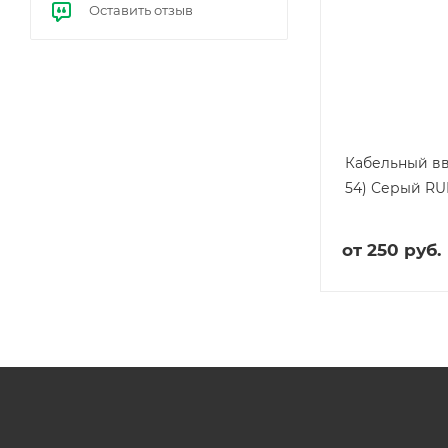
Оставить отзыв
е
бал
ласт
ы
(ЭП
РА)
Кабельный вв
54) Серый RU
от
250 руб.