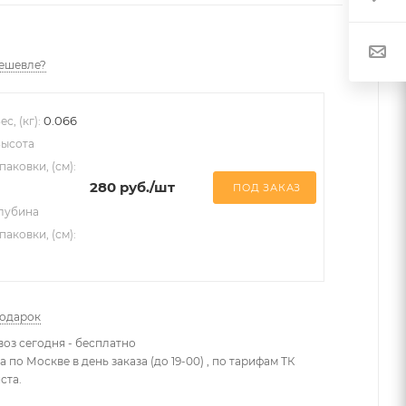
ешевле?
0.066
ес, (кг):
ысота
паковки, (см):
280
руб.
/шт
ПОД ЗАКАЗ
лубина
паковки, (см):
подарок
оз сегодня - бесплатно
 по Москве в день заказа (до 19-00) , по тарифам ТК
ста.