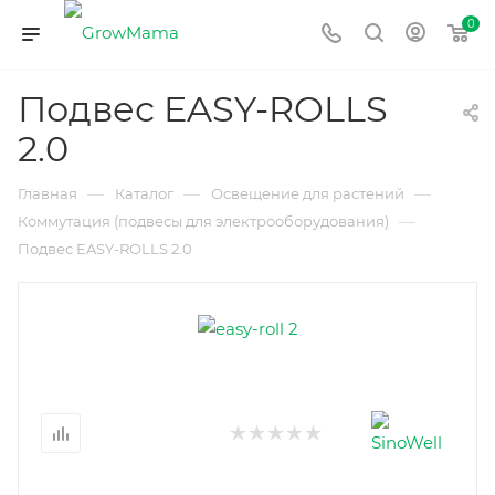
0
Подвес EASY-ROLLS
2.0
—
—
—
Главная
Каталог
Освещение для растений
—
Коммутация (подвесы для электрооборудования)
Подвес EASY-ROLLS 2.0