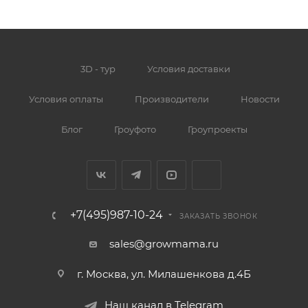
3D - тур
Условия доставки
Условия оплаты
Производители
Новости
Блог
Гроуфото
Гроупроекты
+7(495)987-10-24
ЗАКАЗАТЬ ЗВОНОК
sales@growmama.ru
г. Москва, ул. Милашенкова д.4Б
Наш канал в Telegram