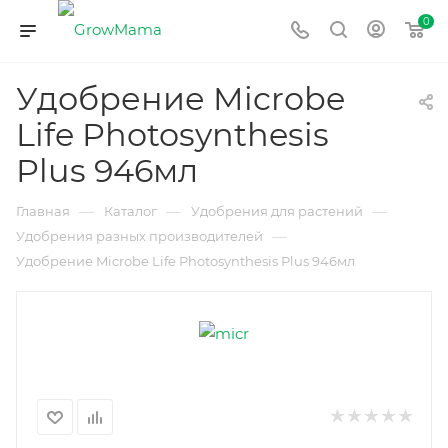
0
Удобрение Microbe
Life Photosynthesis
Plus 946мл
—
—
—
Главная
Каталог
Удобрения для растений
—
Удобрения разных производителей
Удобрение Microbe Life Photosynthesis Plus 946мл