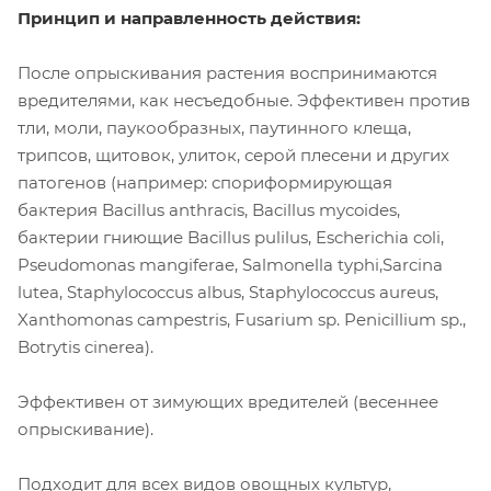
Принцип и направленность действия:
После опрыскивания растения воспринимаются
вредителями, как несъедобные. Эффективен против
тли, моли, паукообразных, паутинного клеща,
трипсов, щитовок, улиток, серой плесени и других
патогенов (например: спориформирующая
бактерия
Bacillus anthracis, Bacillus mycoides,
бактерии гниющие
Bacillus pulilus, Escherichia coli,
Pseudomonas mangiferae, Salmonella typhi,Sarcina
lutea, Staphylococcus albus, Staphylococcus aureus,
Xanthomonas campestris, Fusarium sp. Penicillium sp.,
Botrytis cinerea).
Эффективен от зимующих вредителей (весеннее
опрыскивание).
Подходит для всех видов овощных культур,