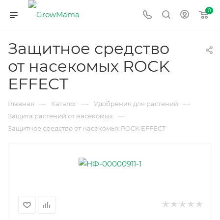
0
Защитное средство
от насекомых ROCK
EFFECT
—
—
—
Главная
Каталог
Удобрения для растений
—
Защита растений от насекомых
Защитное средство от насекомых ROCK EFFECT