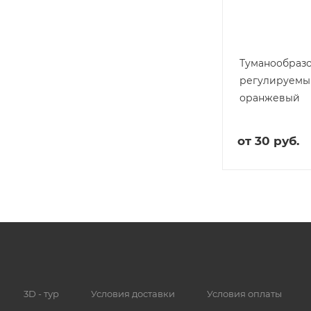
Туманообраз
регулируемы
оранжевый
от
30 руб.
3D - тур
Условия доставки
Условия оплаты