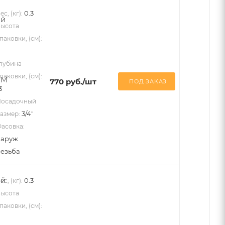
0.3
ес, (кг):
ысота
паковки, (см):
лубина
паковки, (см):
770
руб.
/шт
ПОД ЗАКАЗ
3
осадочный
3/4"
азмер:
асовка:
наруж
езьба
0.3
ес, (кг):
ысота
паковки, (см):