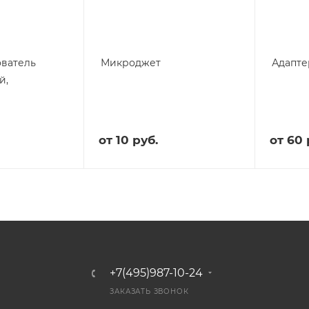
ователь
Микроджет
Адапте
й,
от
10 руб.
от
60 
+7(495)987-10-24
ЗАКАЗАТЬ ЗВОНОК