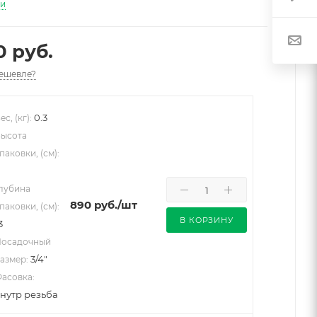
ти
0 руб.
ешевле?
0.3
ес, (кг):
ысота
паковки, (см):
лубина
890
руб.
/шт
паковки, (см):
В КОРЗИНУ
3
осадочный
3/4"
азмер:
асовка:
нутр резьба