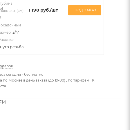
лубина
1 190
руб.
/шт
ПОД ЗАКАЗ
паковки, (см):
3
осадочный
3/4"
азмер:
асовка:
нутр резьба
подарок
оз сегодня - бесплатно
 по Москве в день заказа (до 19-00) , по тарифам ТК
ста.