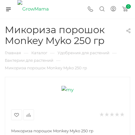
0
Микориза порошок
Monkey Myko 250 гр
—
—
—
Главная
Каталог
Удобрения для растений
—
Бактерии для растений
Микориза порошок Monkey Myko 250 гр
Микориза порошок Monkey Myko 250 гр