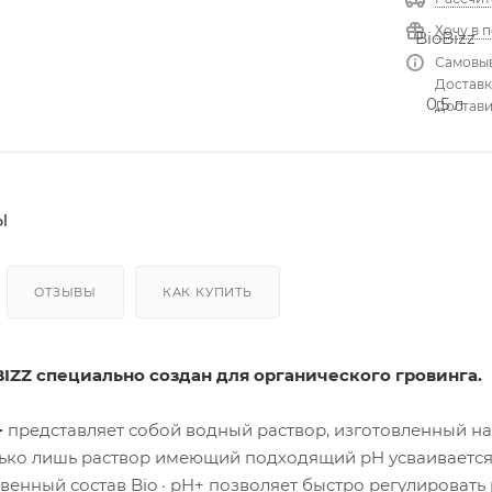
Кон
ден
Хочу в 
сато
ры
Самовыв
Доставка
Достави
Вен
тиля
цио
нны
е
пат
ы
руб
ки и
соед
ине
ОТЗЫВЫ
КАК КУПИТЬ
ния
Хом
уты
BIZZ специально создан для органического гровинга.
+
представляет собой водный раствор, изготовленный на
лько лишь раствор имеющий подходящий pH усваиваетс
твенный состав Bio · pH+ позволяет быстро регулировать