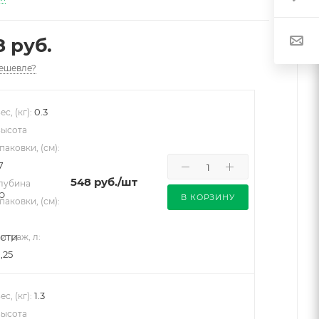
8 руб.
ешевле?
0.3
ес, (кг):
ысота
паковки, (см):
7
548
руб.
/шт
лубина
В КОРЗИНУ
паковки, (см):
итраж, л:
,25
1.3
ес, (кг):
ысота