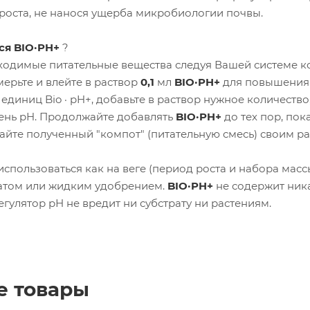
 роста, не нанося ущерба микробиологии почвы.
ся BIO·PH+
?
одимые питательные вещества следуя Вашей системе ко
мерьте и влейте в раствор
0,1
мл
BIO·PH+
для повышения
единиц Bio · pH+, добавьте в раствор нужное количество
ень pH. Продолжайте добавлять
BIO·PH+
до тех пор, по
айте полученный "компот" (питательную смесь) своим р
спользоваться как на веге (период роста и набора массы)
атом или жидким удобрением.
BIO·PH+
не содержит никак
гулятор рН не вредит ни субстрату ни растениям.
е товары