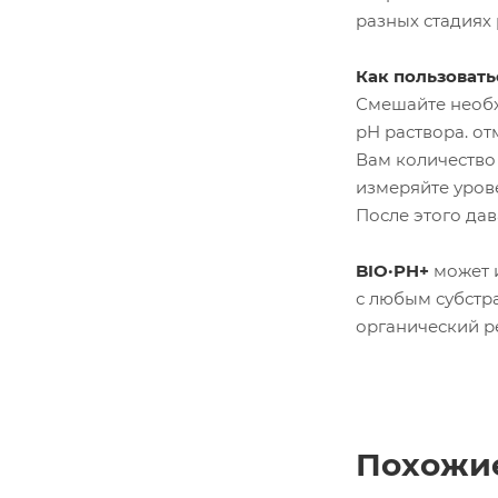
разных стадиях
Как пользовать
Смешайте необх
pH раствора. от
Вам количество 
измеряйте уров
После этого дав
BIO·PH+
может и
с любым субстр
органический ре
Похожи