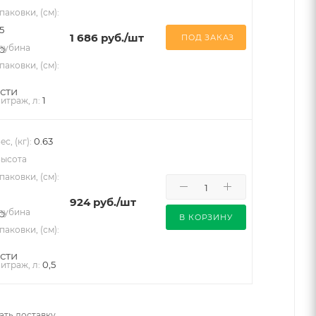
паковки, (см):
5
1 686
руб.
/шт
ПОД ЗАКАЗ
лубина
паковки, (см):
1
итраж, л:
0.63
ес, (кг):
ысота
паковки, (см):
924
руб.
/шт
лубина
В КОРЗИНУ
паковки, (см):
0,5
итраж, л:
ать доставку