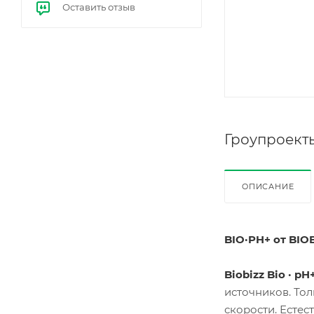
Оставить отзыв
е
бал
ласт
ы
(ЭП
РА)
Гроупроект
ОПИСАНИЕ
BIO·PH+ от BIO
Biobizz Bio · pH
источников. То
скорости. Естес