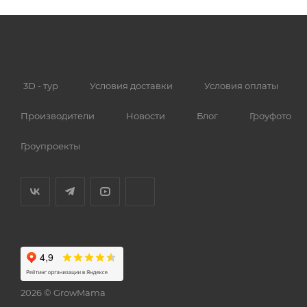
3D - тур
Условия доставки
Условия оплаты
Производители
Новости
Блог
Гроуфото
Гроупроекты
2026 © GrowMama