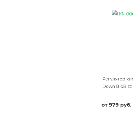
Регулятор ки
Down BioBizz
от
979 руб.