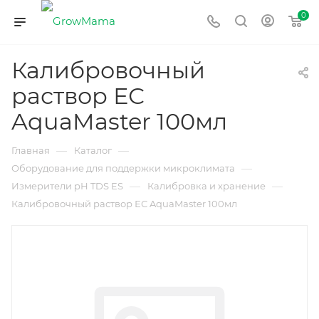
0
Калибровочный
раствор ЕС
AquaMaster 100мл
—
—
Главная
Каталог
—
Оборудование для поддержки микроклимата
—
—
Измерители рН TDS ES
Калибровка и хранение
Калибровочный раствор ЕС AquaMaster 100мл