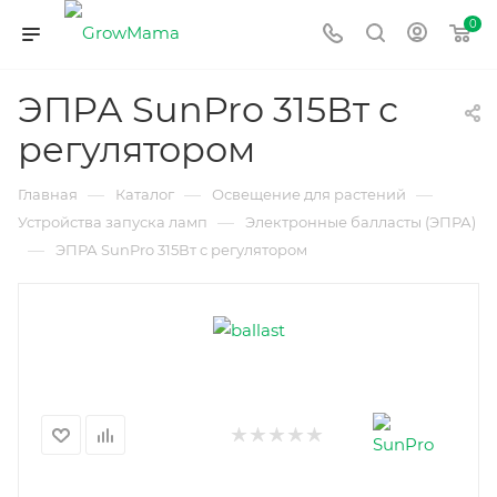
0
ЭПРА SunPro 315Вт с
регулятором
—
—
—
Главная
Каталог
Освещение для растений
—
Устройства запуска ламп
Электронные балласты (ЭПРА)
—
ЭПРА SunPro 315Вт с регулятором