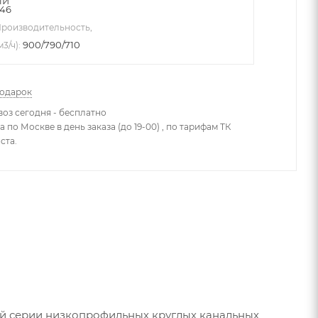
46
роизводительность,
900/790/710
м3/ч):
подарок
оз сегодня - бесплатно
 по Москве в день заказа (до 19-00) , по тарифам ТК
ста.
ой серии низкопрофильных круглых канальных