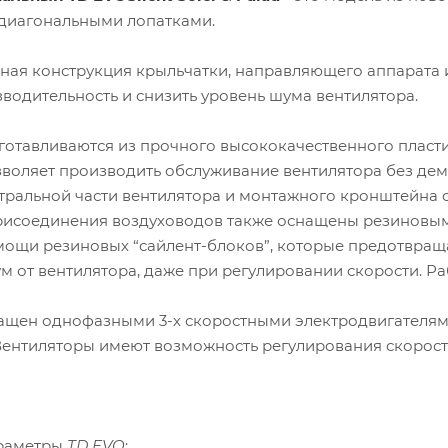
 диагональными лопатками.
ая конструкция крыльчатки, направляющего аппарата и
водительность и снизить уровень шума вентилятора.
готавливаются из прочного высококачественного пласти
воляет производить обслуживание вентилятора без де
тральной части вентилятора и монтажного кронштейна 
рисоединения воздуховодов также оснащены резиновыми
мощи резиновых “сайлент-блоков”, которые предотвращ
 от вентилятора, даже при регулировании скорости. Раб
ащен однофазными 3-х скоростными электродвигателями
Вентиляторы имеют возможность регулирования скорос
араметры
TD EVO
: