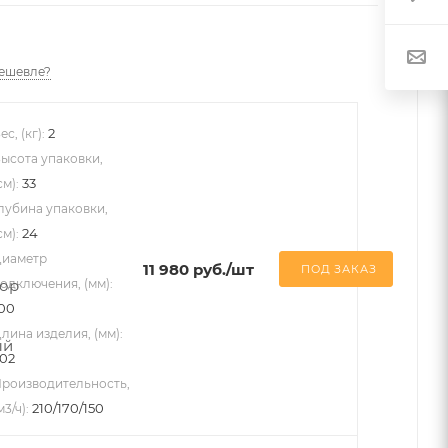
ешевле?
2
ес, (кг):
ысота упаковки,
33
см):
лубина упаковки,
24
см):
иаметр
11 980
руб.
/шт
ПОД ЗАКАЗ
одключения, (мм):
00
лина изделия, (мм):
02
роизводительность,
210/170/150
м3/ч):