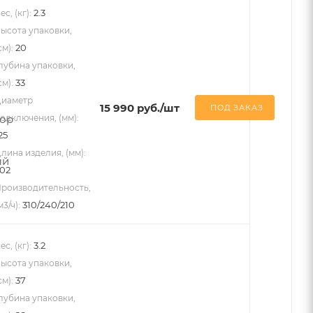
2.3
ес, (кг):
ысота упаковки,
20
см):
лубина упаковки,
33
см):
иаметр
15 990
руб.
/шт
ПОД ЗАКАЗ
одключения, (мм):
25
лина изделия, (мм):
02
роизводительность,
310/240/210
м3/ч):
3.2
ес, (кг):
ысота упаковки,
37
см):
лубина упаковки,