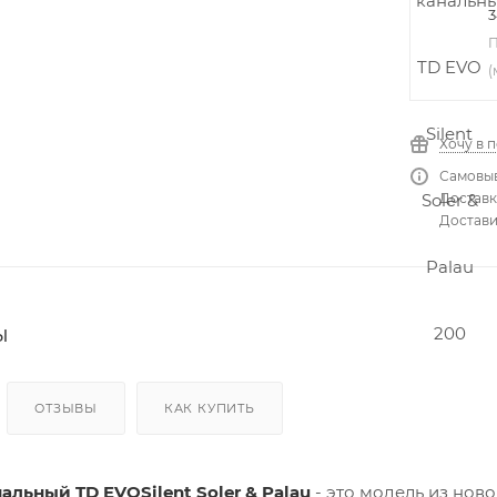
3
П
(
Хочу в 
Самовыв
Доставка
Достави
ы
ОТЗЫВЫ
КАК КУПИТЬ
альный TD EVOSilent Soler & Palau
- это модель из нов