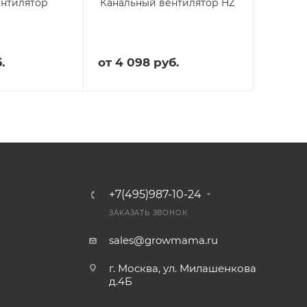
ентилятор
Канальный вентилятор HZ
.
от
4 098 руб.
+7(495)987-10-24
ЗАКАЗАТЬ ЗВОНОК
sales@growmama.ru
г. Москва, ул. Милашенкова
д.4Б