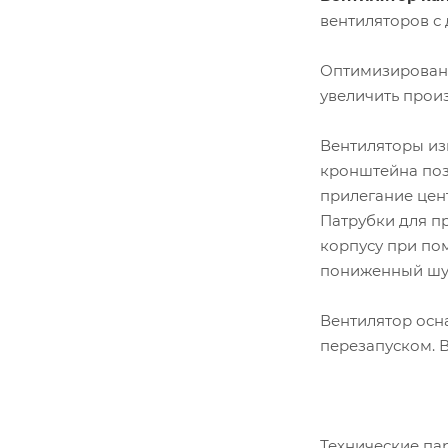
вентиляторов с
Оптимизированн
увеличить произ
Вентиляторы из
кронштейна поз
прилегание цен
Патрубки для п
корпусу при по
пониженный шум
Вентилятор осн
перезапуском. 
Технические п