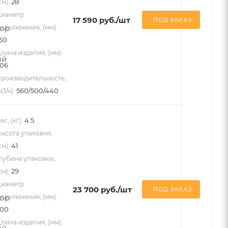
28
см):
иаметр
17 590
руб.
/шт
ПОД ЗАКАЗ
одключения, (мм):
60
лина изделия, (мм):
06
роизводительность,
560/500/440
м3/ч):
4.5
ес, (кг):
ысота упаковки,
41
см):
лубина упаковки,
29
см):
иаметр
23 700
руб.
/шт
ПОД ЗАКАЗ
одключения, (мм):
200
лина изделия, (мм):