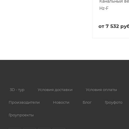
Канальный в
Hz-F
от
7 532 руб
3D - тур
Условия доставки
Условия оплаты
Производители
Новости
Блог
Гроуфото
Гроупроекты