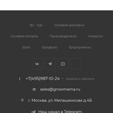
3D - тур
Условия доставки
Условия оплаты
Производители
Новости
Блог
Гроуфото
Гроупроекты
+7(495)987-10-24
ЗАКАЗАТЬ ЗВОНОК
sales@growmama.ru
г. Москва, ул. Милашенкова д.4Б
Наш канал в Telegram