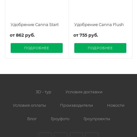
Удобрение Canna Start
Удобрение Canna Flush
от
862 руб.
от
755 руб.
ПОДРОБНЕЕ
ПОДРОБНЕЕ
3D - тур
Условия доставки
Условия оплаты
Производители
Новости
Блог
Гроуфото
Гроупроекты