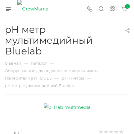
0
pH метр
мультимедийный
Bluelab
—
—
Главная
Каталог
—
Оборудование для поддержки микроклимата
—
—
Измерители рН TDS ES
рН - метры
pH метр мультимедийный Bluelab