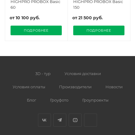
HIGHPRO PROBOX Basic
HIGHPRO PROBOX Basic
60
150
от
10 100 руб.
от
21 500 руб.
ПОДРОБНЕЕ
ПОДРОБНЕЕ
3D - тур
Условия доставки
Условия оплаты
Производители
Новости
Блог
Гроуфото
Гроупроекты