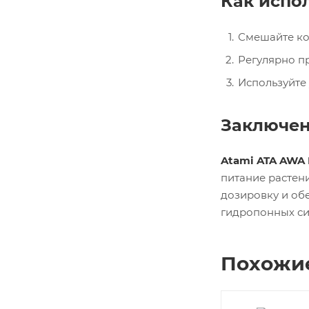
Как испо
Смешайте ком
Регулярно п
Используйте 
Заключе
Atami ATA AWA
питание растен
дозировку и об
гидропонных си
Похожи