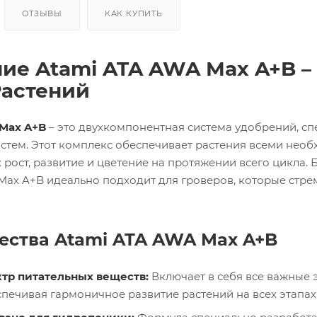
Кон
ден
ОТЗЫВЫ
КАК КУПИТЬ
сато
ры
ие Atami ATA AWA Max A+B –
Вен
астений
тиля
цио
нны
е
 Max A+B
– это двухкомпонентная система удобрений, с
пат
стем. Этот комплекс обеспечивает растения всеми нео
руб
ки и
рост, развитие и цветение на протяжении всего цикла.
соед
Max A+B идеально подходит для гроверов, которые стр
ине
ния
Хом
уты
ства Atami ATA AWA Max A+B
тр питательных веществ:
Включает в себя все важные э
спечивая гармоничное развитие растений на всех этапах 