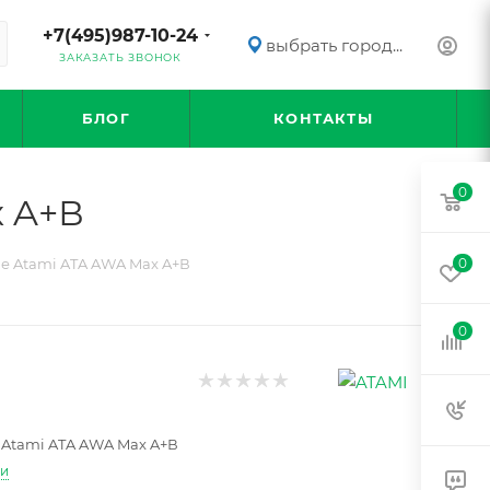
+7(495)987-10-24
выбрать город...
ЗАКАЗАТЬ ЗВОНОК
БЛОГ
КОНТАКТЫ
0
 A+В
е Atami ATA AWA Max A+В
0
0
Atami ATA AWA Max A+В
ти