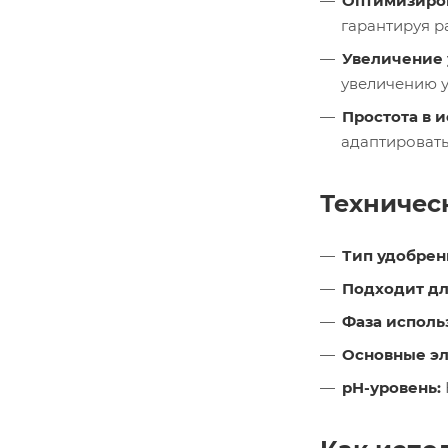
Оптимизиров
гарантируя р
Увеличение 
увеличению у
Простота в 
адаптировать
Техничес
Тип удобрен
Подходит дл
Фаза исполь
Основные э
pH-уровень: