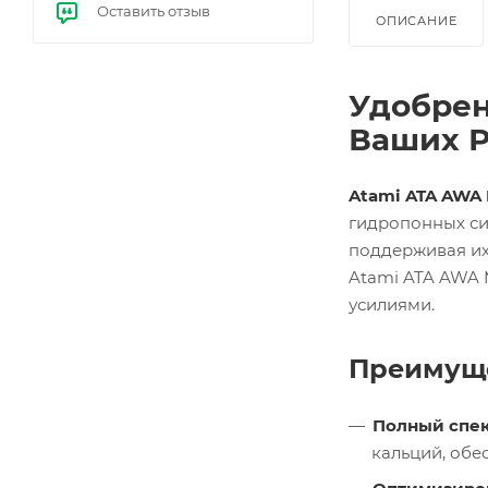
Оставить отзыв
е
ОПИСАНИЕ
бал
ласт
ы
(ЭП
Удобрен
РА)
Ваших Р
Atami ATA AWA
гидропонных си
поддерживая их 
Atami ATA AWA 
усилиями.
Преимуще
Полный спек
кальций, обе