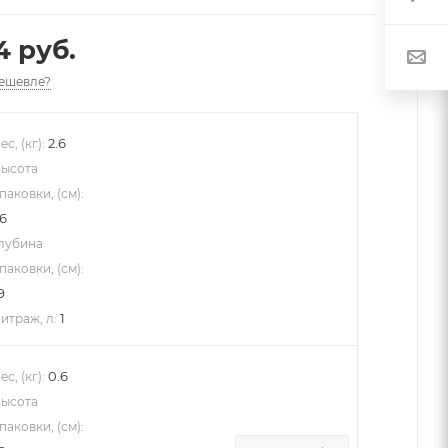
4 руб.
ешевле?
2.6
ес, (кг):
ысота
паковки, (см):
6
лубина
паковки, (см):
9
1
итраж, л:
0.6
ес, (кг):
ысота
паковки, (см):