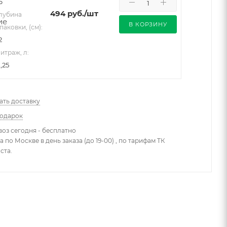
6
494
руб.
/шт
лубина
В КОРЗИНУ
паковки, (см):
2
итраж, л:
,25
ать доставку
подарок
оз сегодня - бесплатно
 по Москве в день заказа (до 19-00) , по тарифам ТК
ста.