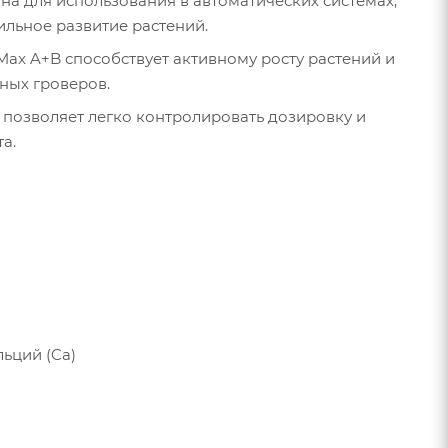
а для использования в автоматических системах,
льное развитие растений.
x A+B способствует активному росту растений и
ных гроверов.
позволяет легко контролировать дозировку и
а.
льций (Ca)