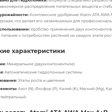
ано для гидропоники:
Формула специально разработан
авномерное распределение питательных веществ и стаби
урожайности:
Комплексное удобрение Atami ATA AWA Ma
рожая, что делает его незаменимым для профессиональ
использовании:
Удобство применения двух компонентов 
 питание к потребностям растений на каждом этапе рост
кие характеристики
ия:
Минеральное (двухкомпонентное)
я:
Автоматические гидропонные системы
зования:
Этапы роста и цветения
лементы:
Азот (N), Фосфор (P), Калий (K), Магний (Mg), Ка
Нейтральный