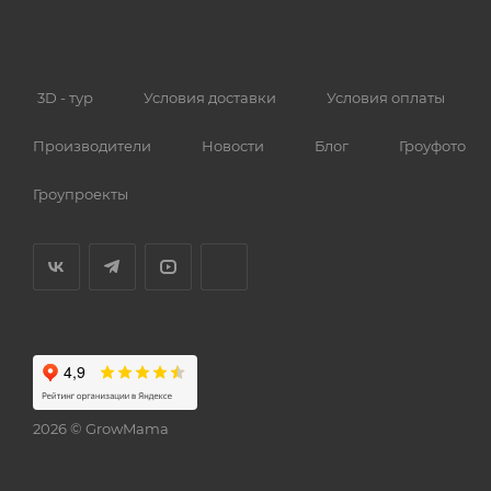
3D - тур
Условия доставки
Условия оплаты
Производители
Новости
Блог
Гроуфото
Гроупроекты
2026 © GrowMama