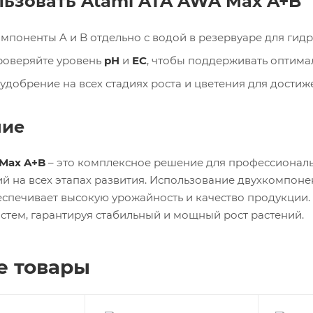
льзовать Atami ATA AWA Max A+B
поненты A и B отдельно с водой в резервуаре для гидр
роверяйте уровень
pH
и
EC
, чтобы поддерживать оптима
удобрение на всех стадиях роста и цветения для достиж
ние
 Max A+B
– это комплексное решение для профессионал
ий на всех этапах развития. Использование двухкомпон
еспечивает высокую урожайность и качество продукции.
стем, гарантируя стабильный и мощный рост растений.
е товары