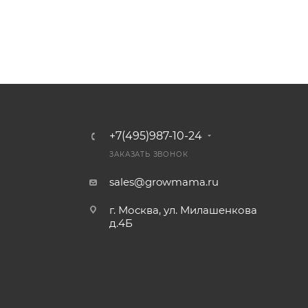
Кон
ден
сато
ры
Вен
тиля
цио
нны
е
пат
+7(495)987-10-24
руб
ки и
ЗАКАЗАТЬ ЗВОНОК
соед
ине
sales@growmama.ru
ния
Хом
г. Москва, ул. Милашенкова
уты
д.4Б