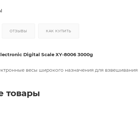
Cool
Tub
ы
e
Кло
нер
ы
ОТЗЫВЫ
КАК КУПИТЬ
Пар
ник
и
lectronic Digital Scale XY-8006 3000g
ктронные весы широкого назначения для взвешивания п
е товары
Дро
ссел
и
ИЗУ
для
лам
п
ДНА
Т