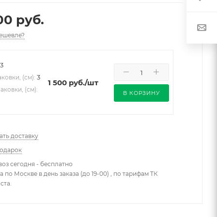
00 руб.
ешевле?
.3
3
ковки, (см):
1 500
руб.
/шт
аковки, (см):
В КОРЗИНУ
ать доставку
подарок
оз сегодня - бесплатно
 по Москве в день заказа (до 19-00) , по тарифам ТК
ста.