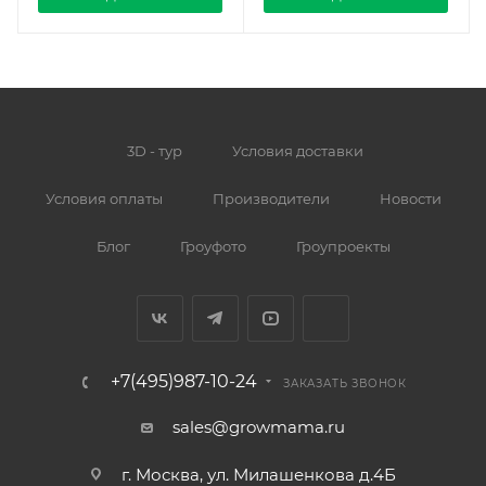
3D - тур
Условия доставки
Условия оплаты
Производители
Новости
Блог
Гроуфото
Гроупроекты
+7(495)987-10-24
ЗАКАЗАТЬ ЗВОНОК
sales@growmama.ru
г. Москва, ул. Милашенкова д.4Б