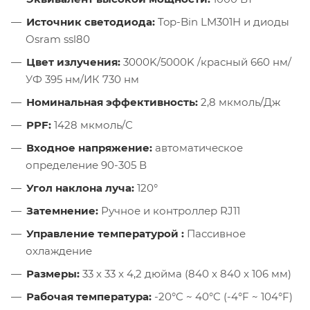
Источник светодиода:
Top-Bin LM301H и диоды
Osram ssl80
Цвет излучения:
3000K/5000K /красный 660 нм/
УФ 395 нм/ИК 730 нм
Номинальная эффективность:
2,8 мкмоль/Дж
PPF:
1428 мкмоль/С
Входное напряжение:
автоматическое
определение 90-305 В
Угол наклона луча:
120°
Затемнение:
Ручное и контроллер RJ11
Управление температурой :
Пассивное
охлаждение
Размеры:
33 x 33 x 4,2 дюйма (840 x 840 x 106 мм)
Рабочая температура:
-20°C ~ 40°C (-4°F ~ 104°F)