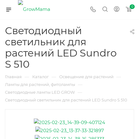
0
Светодиодный
светильник для
растений LED Sundro
S 510
—
—
—
Главная
Каталог
Освещение для растений
—
Лампы для растений, фитолампы
—
Светодиодные лампы LED GROW
Светодиодный светильник для растений LED Sundro S 510