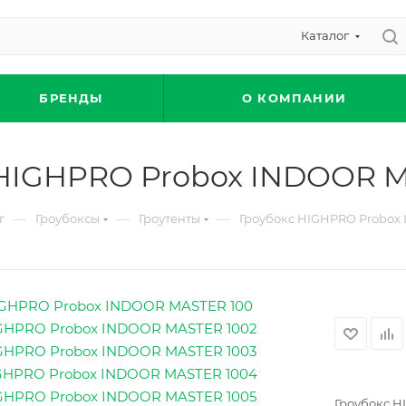
Каталог
БРЕНДЫ
О КОМПАНИИ
 HIGHPRO Probox INDOOR M
—
—
—
г
Гроубоксы
Гроутенты
Гроубокс HIGHPRO Probox
Гроубокс H