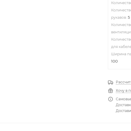
Cool
Количеств
Tub
Количеств
e
5
рукавов:
Кло
нер
Количеств
ы
вентиляци
Пар
ник
Количеств
и
для кабеле
Ширина пал
100
Рассчит
Дро
ссел
Хочу в 
и
Самовыв
ИЗУ
Доставка
для
лам
Достави
п
ДНА
Т