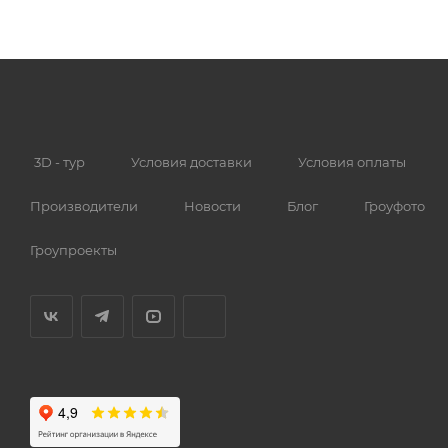
3D - тур
Условия доставки
Условия оплаты
Производители
Новости
Блог
Гроуфото
Гроупроекты