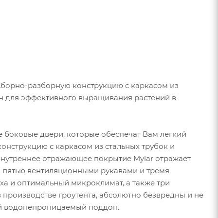
сборно-разборную конструкцию с каркасом из
чен для эффективного выращивания растений в
е боковые двери, которые обеспечат Вам легкий
онструкцию с каркасом из стальных трубок и
Внутреннее отражающее покрытие Mylar отражает
а пятью вентиляционными рукавами и тремя
ха и оптимальный микроклимат, а также три
в производстве гроутента, абсолютно безвредны и не
ный водонепроницаемый поддон.