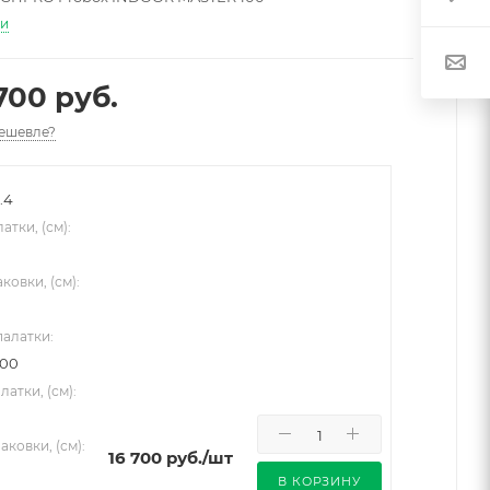
ти
700 руб.
ешевле?
.4
атки, (см):
ковки, (см):
палатки:
200
латки, (см):
аковки, (см):
16 700
руб.
/шт
В КОРЗИНУ