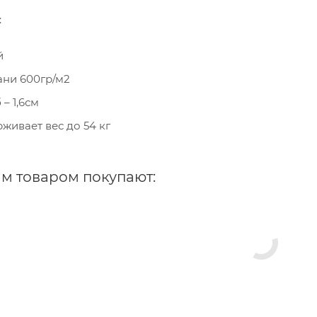
:
й
ани 600гр/м2
– 1,6см
живает вес до 54 кг
им товаром покупают: