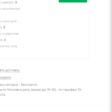
3
о дверей:
о монтажных
о окон для
3
и:
о отверстий
2
й:
атки, (см):
ать доставку
подарок
оз сегодня - бесплатно
 по Москве в день заказа (до 19-00) , по тарифам ТК
ста.