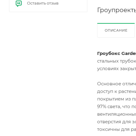
Оставить отзыв
е
Гроупроект
бал
ласт
ы
(ЭП
РА)
ОПИСАНИЕ
Гроубокс Gard
стальных трубок
условиях закрыт
Основное отлич
доступ к расте
покрытием из п
97% света, что
вентиляционным
отверстия для э
токсичны для р