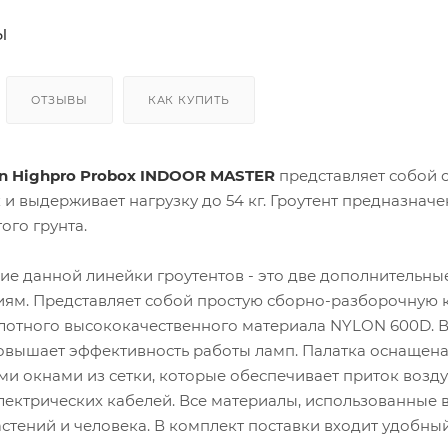
Кон
ден
ы
сато
ры
ОТЗЫВЫ
КАК КУПИТЬ
Вен
тиля
цио
нны
е
en Highpro Probox INDOOR MASTER
представляет собой 
пат
 и выдерживает нагрузку до 54 кг. Гроутент предназна
руб
ки и
ого грунта.
соед
ине
ния
ие данной линейки гроутентов - это две дополнительны
Хом
ниям. Представляет собой простую сборно-разборочную к
уты
лотного высококачественного материала NYLON 600D. 
 повышает эффективность работы ламп. Палатка оснащен
и окнами из сетки, которые обеспечивает приток возду
лектрических кабелей. Все материалы, использованные 
астений и человека. В комплект поставки входит удоб