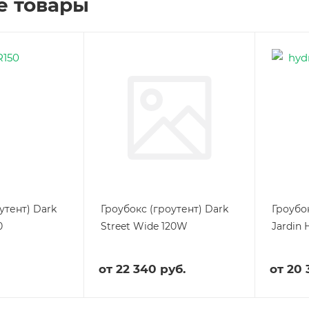
е товары
утент) Dark
Гроубокс (гроутент) Dark
Гроубок
0
Street Wide 120W
Jardin 
от
22 340 руб.
от
20 