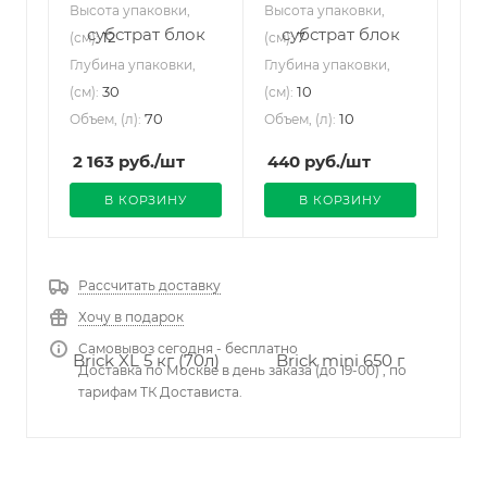
Высота упаковки,
Высота упаковки,
12
7
(см):
(см):
Глубина упаковки,
Глубина упаковки,
30
10
(см):
(см):
70
10
Объем, (л):
Объем, (л):
2 163
руб.
/шт
440
руб.
/шт
В КОРЗИНУ
В КОРЗИНУ
Рассчитать доставку
Хочу в подарок
Самовывоз сегодня - бесплатно
Доставка по Москве в день заказа (до 19-00) , по
тарифам ТК Достависта.