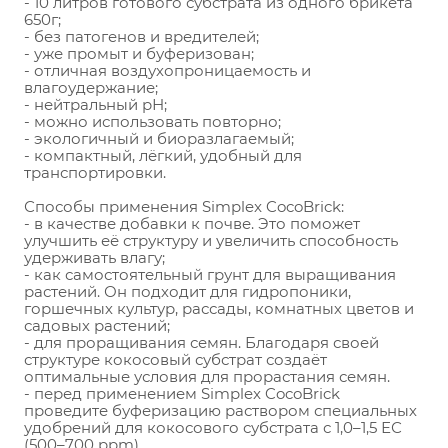
- 10 литров готового субстрата из одного брикета 
650г;
- без патогенов и вредителей;
- уже промыт и буферизован;
- отличная воздухопроницаемость и 
влагоудержание;
- нейтральный рН;
- можно использовать повторно;
- экологичный и биоразлагаемый;
- компактный, лёгкий, удобный для 
транспортировки.
Способы применения Simplex CocoBrick:
- в качестве добавки к почве. Это поможет 
улучшить её структуру и увеличить способность 
удерживать влагу;
- как самостоятельный грунт для выращивания 
растений. Он подходит для гидропоники, 
горшечных культур, рассады, комнатных цветов и 
садовых растений;
- для проращивания семян. Благодаря своей 
структуре кокосовый субстрат создаёт 
оптимальные условия для прорастания семян.
- перед применением Simplex CocoBrick 
проведите буферизацию раствором специальных 
удобрений для кокосового субстрата с 1,0–1,5 ЕС 
(500–700 ppm).