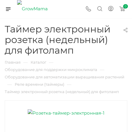
0
Таймер электронный
розетка (недельный)
для фитоламп
—
—
Главная
Каталог
—
Оборудование для поддержки микроклимата
Оборудование для автоматизации выращивания растений
—
—
Реле времени (таймеры)
Таймер электронный розетка (недельный) для фитоламп