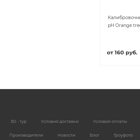
Калибровочн
pH Orange tre
от
160 руб.
3D - тур
Условия доставки
Условия оплаты
Производители
Новости
Блог
Гроуфото