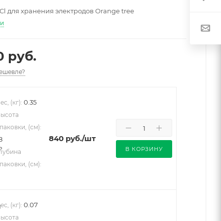
Cl для хранения электродов Orange tree
ти
0 руб.
ешевле?
0.35
ес, (кг):
ысота
паковки, (см):
840
руб.
/шт
8
В КОРЗИНУ
лубина
паковки, (см):
0.07
ес, (кг):
ысота