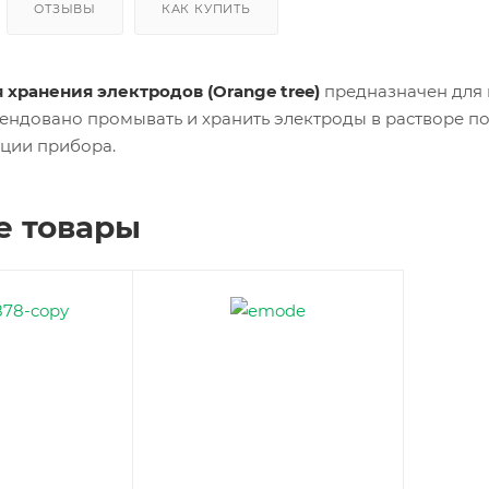
Т
ОТЗЫВЫ
КАК КУПИТЬ
Кон
ден
сато
ры
я хранения электродов (Orange tree)
предназначен для 
ендовано промывать и хранить электроды в растворе п
ации прибора.
Вен
тиля
цио
нны
е
е товары
пат
руб
ки и
соед
ине
ния
Хом
уты