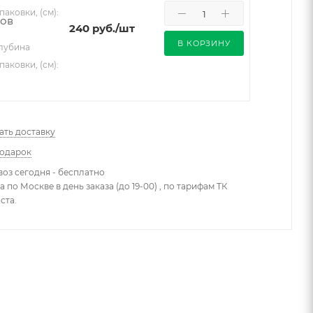
паковки, (см):
240
руб.
/шт
В КОРЗИНУ
лубина
паковки, (см):
ать доставку
подарок
оз сегодня - бесплатно
 по Москве в день заказа (до 19-00) , по тарифам ТК
ста.