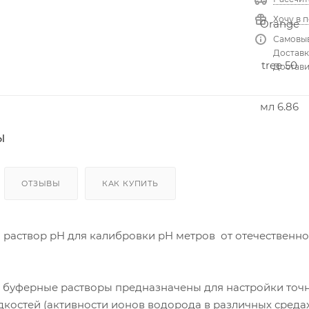
Кон
ден
Хочу в 
сато
ры
Самовыв
Доставка
Достави
Вен
тиля
цио
нны
е
пат
ы
руб
ки и
соед
ине
ОТЗЫВЫ
КАК КУПИТЬ
ния
Хом
уты
раствор pH для калибровки pH метров от отечественно
буферные растворы предназначены для настройки точ
костей (активности ионов водорода в различных средах