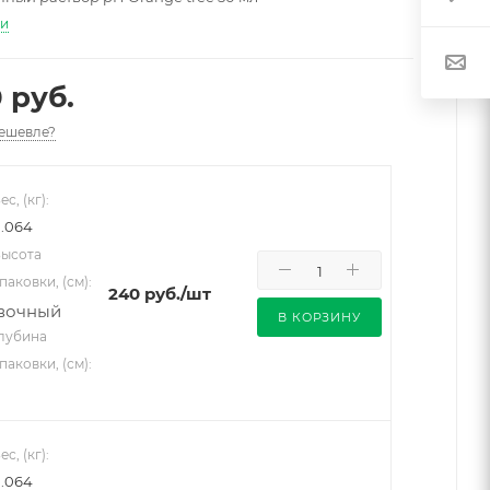
ти
 руб.
ешевле?
ес, (кг):
.064
ысота
паковки, (см):
240
руб.
/шт
В КОРЗИНУ
лубина
паковки, (см):
ес, (кг):
.064