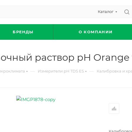
Каталог
БРЕНДЫ
О КОМПАНИИ
очный раствор pH Orange t
—
—
икроклимата
Измерители рН TDS ES
Калибровка и хр
Калибровоч