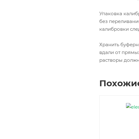
Упаковка калиб
без переливания
калибровки след
Хранить буферн
вдали от прямы
растворы должн
Похожи