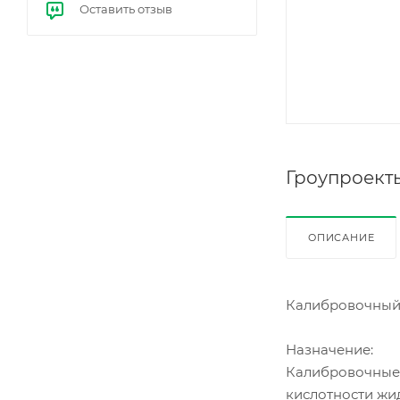
Оставить отзыв
е
бал
ласт
ы
(ЭП
РА)
Гроупроект
ОПИСАНИЕ
Калибровочный 
Назначение:
Калибровочные 
кислотности жид