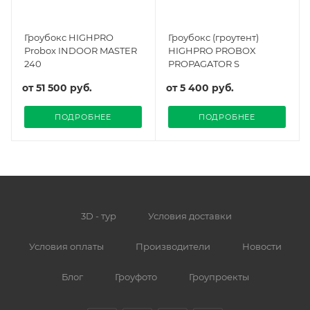
Гроубокс HIGHPRO
Гроубокс (гроутент)
Probox INDOOR MASTER
HIGHPRO PROBOX
240
PROPAGATOR S
от
51 500 руб.
от
5 400 руб.
ПОДРОБНЕЕ
ПОДРОБНЕЕ
3D - тур
Условия доставки
Условия оплаты
Производители
Новости
Блог
Гроуфото
Гроупроекты